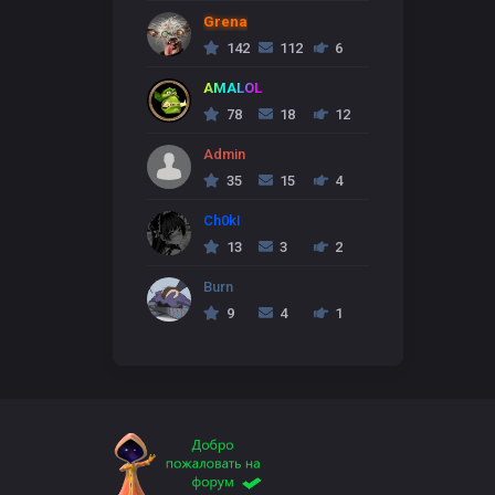
Grena
142
112
6
AMALOL
78
18
12
Admin
35
15
4
Ch0kI
13
3
2
Burn
9
4
1