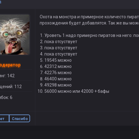
a
Охота на монстра и примерное количесто пирато
прохождения будет добавлятся. Так же вы може
Уроветь 1 надо примерно пиратов на него: по
пока отсуствует
пока отсуствует
пока отсуствует
19545 можно
одератор
42312 можно
42276 можно
нг: 142
46400 можно
49298 можно
щений: 112
56000 можно или 42000 + бафы
бок: 6
ет
Спасибо