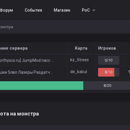
Форум
События
Магазин
РоС
монстра
ание сервера
Карта
Игроков
kz_5trees
rthyscs.ru] JumpMod пасс 1234
0/10
de_kabul
ки 5лвл Лазеры Раздатчики Забор
8/10
8/20
ота на монстра