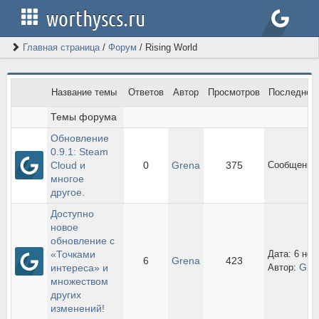
worthyscs.ru
Главная страница
/
Форум
/
Rising World
Название темы
Ответов
Автор
Просмотров
Последнее
Темы форума
Обновление 
0.9.1: Steam 
Cloud и 
0
Grena
375
Сообщений 
многое 
другое.
Доступно 
новое 
обновление с 
«Точками 
Дата: 6 ноя
6
Grena
423
Gre
интереса» и 
Автор:
множеством 
других 
изменений!