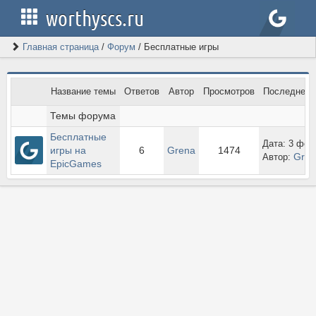
worthyscs.ru
Главная страница
/
Форум
/
Бесплатные игры
Название темы
Ответов
Автор
Просмотров
Последнее 
Темы форума
Бесплатные 
Дата: 3 февр
игры на 
6
Grena
1474
Gren
Автор:
EpicGames