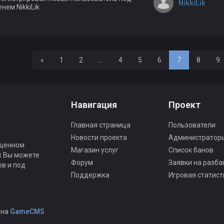
NikkiLik
нем NikkiLik
Назад
«
1
2
...
4
5
6
7
8
9
Навигация
Проект
Главная страница
Пользователи
Новости проекта
Администратор
ященном
Магазин услуг
Список банов
ах Вы можете
Форум
Заявки на разба
ов и под
Поддержка
Игровая статист
 на
GameCMS