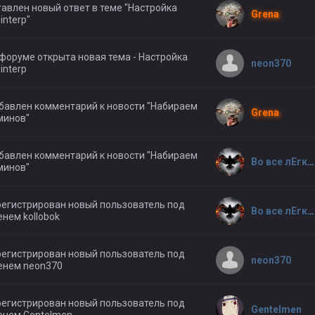
авлен новый ответ в теме "Настройка
Grena
interp"
форуме открыта новая тема - Настройка
neon370
interp
бавлен комментарий к новости "Набираем
Grena
минов"
бавлен комментарий к новости "Набираем
Во все лЕгкие
минов"
егистрирован новый пользователь под
Во все лЕгкие
нем kollobok
егистрирован новый пользователь под
neon370
енем neon370
егистрирован новый пользователь под
Gentelmen