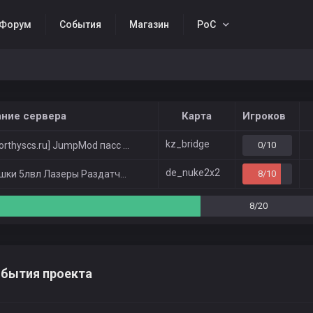
Форум
События
Магазин
РоС
ание сервера
Карта
Игроков
kz_bridge
rthyscs.ru] JumpMod пасс 1234
0/10
de_nuke2x2
ки 5лвл Лазеры Раздатчики Забор
8/10
8/20
бытия проекта