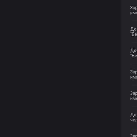
Зар
име
До
"Бе
До
"Бе
Зар
име
Зар
им
До
чел
Зар