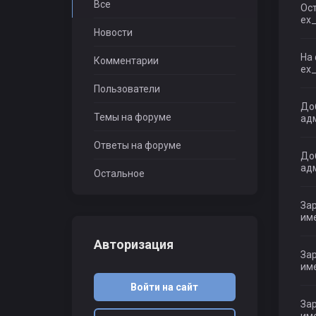
Все
Ост
ex_
Новости
На 
Комментарии
ex_
Пользователи
До
Темы на форуме
ад
Ответы на форуме
До
ад
Остальное
Зар
име
Авторизация
Зар
им
Войти на сайт
Зар