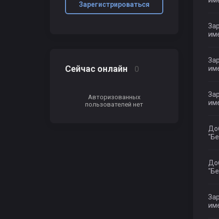
им
Зарегистрироваться
Зар
име
Зар
Сейчас онлайн
0
им
Зар
Авторизованных
име
пользователей нет
До
"Бе
До
"Бе
Зар
име