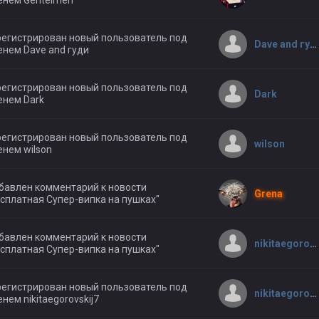
енем Gentelmen
егистрирован новый пользователь под
Dave and гуди
нем Dave and гуди
егистрирован новый пользователь под
Dark
енем Dark
егистрирован новый пользователь под
wilson
нем wilson
бавлен комментарий к новости
Grena
сплатная Супер-випка на пушках"
бавлен комментарий к новости
nikitaegorovskij7
сплатная Супер-випка на пушках"
егистрирован новый пользователь под
nikitaegorovskij7
нем nikitaegorovskij7